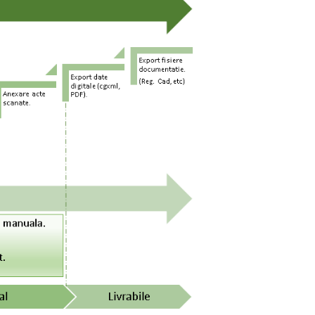
ociere Geometrii la Imobile fara
ordonate
versia cartilor funciarea nu s-a realizat si cu
ocierea de geometrie, executantul lucrarii
and obligatia de a valida aceste informatii
nice.
formatia grafica si textuala din Cartile
nciare se integreaza in mod unitar prin
ocierea geometriilor furnizate sub forma de
ier dxf.
exare Suport Raster si Registrul
dastral Vechi
ormatiile cadastrale vechi si/sau care au stat
 baza emiterii Titlurilor de Proprietate
rezinta un important reper in analiza actelor
elaborarea documentatiei tehnice.