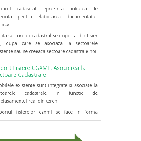
ctorul cadastral reprezinta unitatea de
ferinta pentru elaborarea documentatiei
nice.
ita sectorului cadastral se importa din fisier
f, dupa care se asociaza la sectoarele
stente sau se creeaza sectoare cadastrale noi.
port Fisiere CGXML. Asocierea la
ctoare Cadastrale
bilele existente sunt integrate si asociate la
ctoarele cadastrale in functie de
plasamentul real din teren.
portul fisierelor cgxml se face in forma
hivata in scopul reducerii timpului de
ocesare.