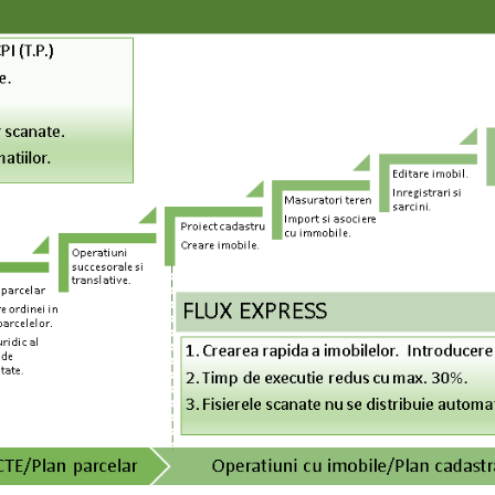
As
Co
Con
as
av
teh
In
Fu
as
fis
An
Ca
Inf
la
rep
si 