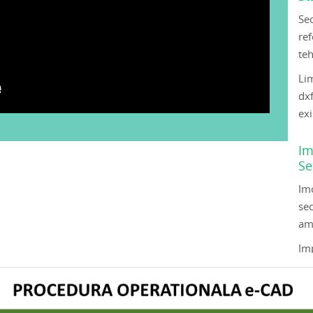
Se
re
teh
Lim
dx
exi
Im
Se
Imo
se
am
Im
ar
pr