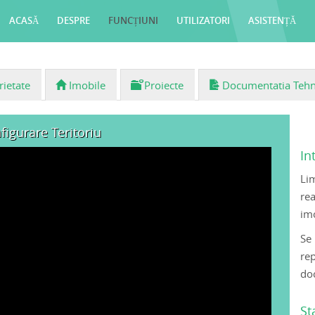
ACASĂ
DESPRE
FUNCȚIUNI
UTILIZATORI
ASISTENȚĂ
CONTACT
rietate
Imobile
Proiecte
Documentatia Tehn
figurare Teritoriu
In
Li
rea
imo
Se
re
do
St