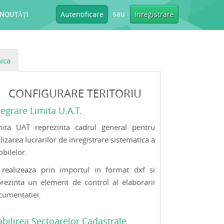
sau
Autentificare
Inregistrare
NOUTĂȚI
ica
CONFIGURARE TERITORIU
tegrare Limita U.A.T.
mita UAT reprezinta cadrul general pentru
lizarea lucrarilor de inregistrare sistematica a
bilelor.
 realizeaza prin importul in format dxf si
prezinta un element de control al elaborarii
cumentatiei.
abilirea Sectoarelor Cadastrale